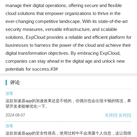
manage their digital operations, offering secure and flexible
cloud solutions that empower organizations to thrive in the
ever-changing competitive landscape. With its state-of-the-art
security measures, versatile infrastructure, and scalable
solutions, ExpCloud provides a reliable and efficient platform for
businesses to harness the power of the cloud and achieve their
digital transformation objectives. By embracing ExpCloud,
companies can stay ahead in the digital age and unlock new
potentials for success.#3#
评论
游客
这款加速器app的加速效果还是不错的，但偶尔也会出现卡顿的情况，希
望开发者能够优化一下。
2024-08-07
支持
[0]
反对
[0]
游客
这款加速器app的安全性很高，使用过程中不会泄露个人信息，这让我很