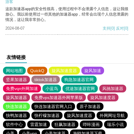
游客
这款加速器app的安全性很高，使用过程中不会泄露个人信息，这让我很
放心。我以前使用过一些其他的加速器app，经常会出现个人信息泄露的
情况，这让我非常担心。
2024-08-07
支持
[0]
反对
[0]
友情链接
网站地图
QuickQ
旋风加速度器
旋风加速
坚果加速器
tiktok加速器
狗急加速器官网
免费vqn外网加速
小蓝鸟
优途加速器官网
风驰加速器
旋风加速器
免费vps加速器外网苹果版
旋风加速度器
快连加速器
快连加速器官网入口
原子加速器
快鸭加速器
快柠檬加速器
旋风加速度器
外网网址导航
软件中心
雷霆加速
狂飙加速器
哔咔漫画
瑞乐小说
小美
小美vpn
小美加速器
海鸥加速器下载