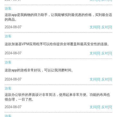
游客
这款app是我购物的得力助手，让我能够找到最优惠的价格，买到最合适
的商品。
2024-08-07
支持
[0]
反对
[0]
游客
这款加速器VPM应用程序可以给你提供全球覆盖和最高安全性的连接。
2024-08-07
支持
[0]
反对
[0]
游客
这款app的游戏非常好玩，可以让我消磨时间。
2024-08-07
支持
[0]
反对
[0]
游客
这款办公软件的界面设计非常简洁，使用起来非常方便。功能的布局也
很合理，一目了然。
2024-08-07
支持
[0]
反对
[0]
游客