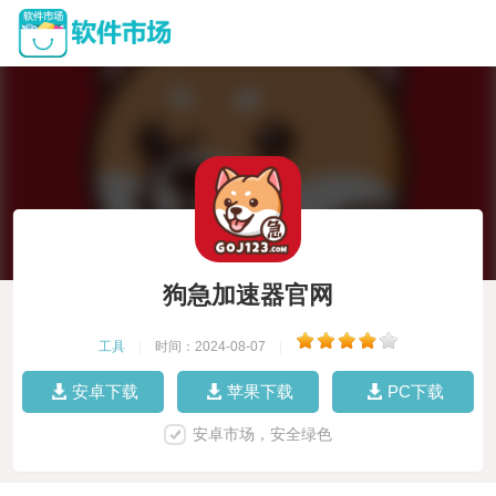
狗急加速器官网
工具
|
时间：2024-08-07
|
安卓下载
苹果下载
PC下载
安卓市场，安全绿色