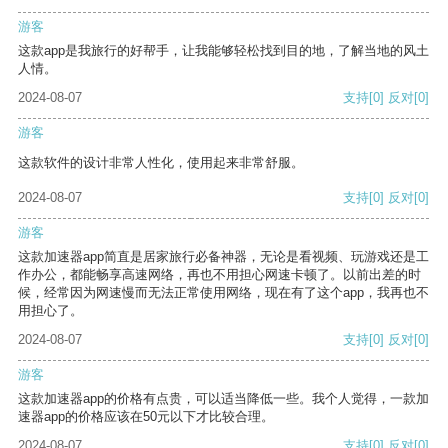
游客
这款app是我旅行的好帮手，让我能够轻松找到目的地，了解当地的风土
人情。
2024-08-07
支持
[0]
反对
[0]
游客
这款软件的设计非常人性化，使用起来非常舒服。
2024-08-07
支持
[0]
反对
[0]
游客
这款加速器app简直是居家旅行必备神器，无论是看视频、玩游戏还是工
作办公，都能畅享高速网络，再也不用担心网速卡顿了。以前出差的时
候，经常因为网速慢而无法正常使用网络，现在有了这个app，我再也不
用担心了。
2024-08-07
支持
[0]
反对
[0]
游客
这款加速器app的价格有点贵，可以适当降低一些。我个人觉得，一款加
速器app的价格应该在50元以下才比较合理。
2024-08-07
支持
[0]
反对
[0]