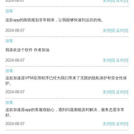
2024-08-07
支持
[0]
反对
[0]
游客
这款app的路线规划非常精准，让我能够快速到达目的地。
2024-08-07
支持
[0]
反对
[0]
游客
我喜欢这个软件 作者加油
2024-08-07
支持
[0]
反对
[0]
游客
这款加速器VPM应用程序已经为我们带来了无限的隐私保护和安全性保
护。
2024-08-07
支持
[0]
反对
[0]
游客
这款加速器app的客服很贴心，遇到问题都能及时解决，服务态度非常
好。
2024-08-07
支持
[0]
反对
[0]