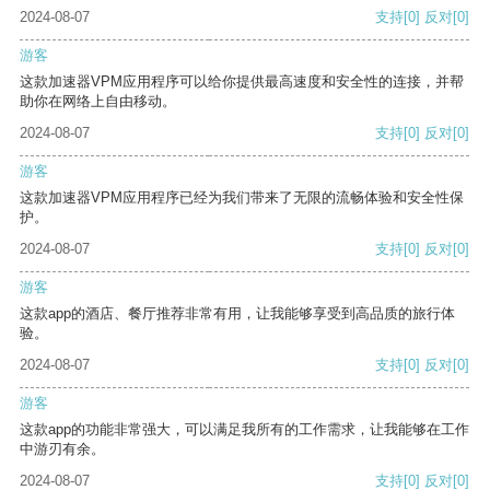
2024-08-07
支持
[0]
反对
[0]
游客
这款加速器VPM应用程序可以给你提供最高速度和安全性的连接，并帮
助你在网络上自由移动。
2024-08-07
支持
[0]
反对
[0]
游客
这款加速器VPM应用程序已经为我们带来了无限的流畅体验和安全性保
护。
2024-08-07
支持
[0]
反对
[0]
游客
这款app的酒店、餐厅推荐非常有用，让我能够享受到高品质的旅行体
验。
2024-08-07
支持
[0]
反对
[0]
游客
这款app的功能非常强大，可以满足我所有的工作需求，让我能够在工作
中游刃有余。
2024-08-07
支持
[0]
反对
[0]