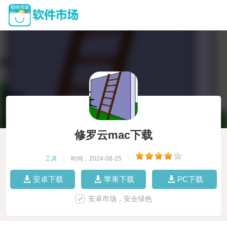
修罗云mac下载
工具
|
时间：2024-08-25
|
安卓下载
苹果下载
PC下载
安卓市场，安全绿色