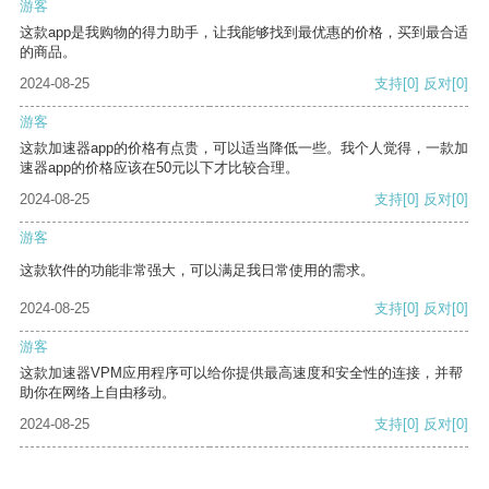
游客
这款app是我购物的得力助手，让我能够找到最优惠的价格，买到最合适
的商品。
2024-08-25
支持
[0]
反对
[0]
游客
这款加速器app的价格有点贵，可以适当降低一些。我个人觉得，一款加
速器app的价格应该在50元以下才比较合理。
2024-08-25
支持
[0]
反对
[0]
游客
这款软件的功能非常强大，可以满足我日常使用的需求。
2024-08-25
支持
[0]
反对
[0]
游客
这款加速器VPM应用程序可以给你提供最高速度和安全性的连接，并帮
助你在网络上自由移动。
2024-08-25
支持
[0]
反对
[0]