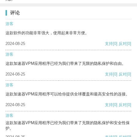
评论
游客
这款软件的功能非常强大，使用起来非常方便。
2024-08-25
支持
[0]
反对
[0]
游客
这款加速器VPM应用程序已经为我们带来了无限的隐私保护和自由。
2024-08-25
支持
[0]
反对
[0]
游客
这款加速器VPM应用程序可以给你提供全球覆盖和最高安全性的连接。
2024-08-25
支持
[0]
反对
[0]
游客
这款加速器VPM应用程序已经为我们带来了无限的隐私保护和安全性保
护。