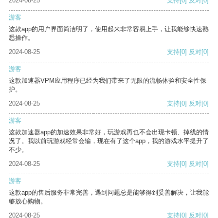
2024-08-25
支持
[0]
反对
[0]
游客
这款app的用户界面简洁明了，使用起来非常容易上手，让我能够快速熟
悉操作。
2024-08-25
支持
[0]
反对
[0]
游客
这款加速器VPM应用程序已经为我们带来了无限的流畅体验和安全性保
护。
2024-08-25
支持
[0]
反对
[0]
游客
这款加速器app的加速效果非常好，玩游戏再也不会出现卡顿、掉线的情
况了。我以前玩游戏经常会输，现在有了这个app，我的游戏水平提升了
不少。
2024-08-25
支持
[0]
反对
[0]
游客
这款app的售后服务非常完善，遇到问题总是能够得到妥善解决，让我能
够放心购物。
2024-08-25
支持
[0]
反对
[0]