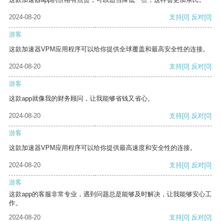
2024-08-20
支持
[0]
反对
[0]
游客
这款加速器VPM应用程序可以给你提供全球覆盖和最高安全性的连接。
2024-08-20
支持
[0]
反对
[0]
游客
这款app就像我的财务顾问，让我能够省钱又省心。
2024-08-20
支持
[0]
反对
[0]
游客
这款加速器VPM应用程序可以给你提供最高速度和安全性的连接。
2024-08-20
支持
[0]
反对
[0]
游客
这款app的客服非常专业，遇到问题总是能够及时解决，让我能够安心工
作。
2024-08-20
支持
[0]
反对
[0]