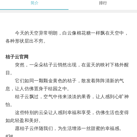
简介
排行
今天的天空异常明朗，白云像棉花糖一样飘在天空中，
各种形状层出不穷。
桔子云官网
突然，一朵朵桔子云悄然出现，在蓝天的映衬下格外醒
目。
它们如同一颗颗金黄色的桔子，散发着阵阵清新的气
息，让人仿佛置身于桔园之中。
桔子云飘过，空气中传来淡淡的果香，让人感到心旷神
怡。
这些特别的云朵让人感到幸福和享受，仿佛生活也变得
如此轻盈和美好。
愿桔子云伴随我们，为生活增添一丝甜蜜的幸福感。
#3#