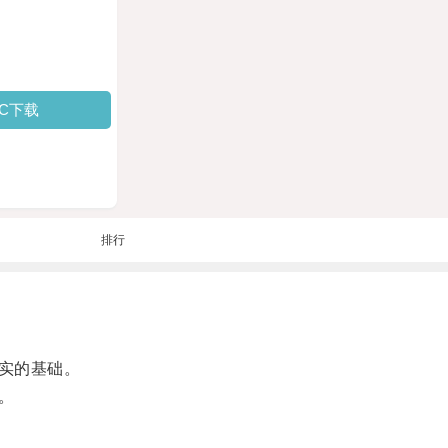
PC下载
排行
实的基础。
。