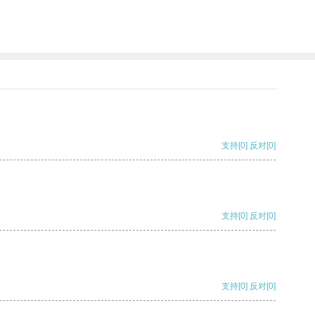
支持
[0]
反对
[0]
支持
[0]
反对
[0]
支持
[0]
反对
[0]