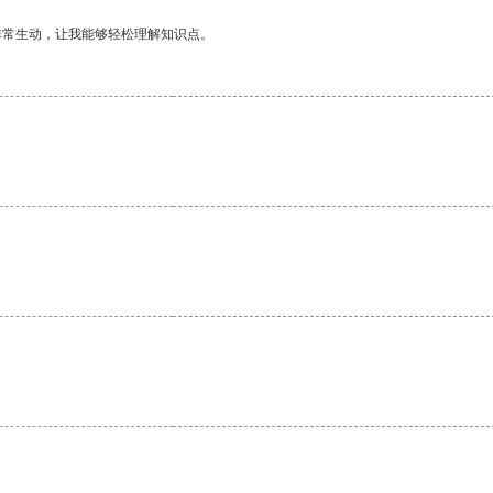
非常生动，让我能够轻松理解知识点。