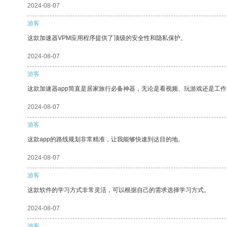
2024-08-07
游客
这款加速器VPM应用程序提供了顶级的安全性和隐私保护。
2024-08-07
游客
这款加速器app简直是居家旅行必备神器，无论是看视频、玩游戏还是工
2024-08-07
游客
这款app的路线规划非常精准，让我能够快速到达目的地。
2024-08-07
游客
这款软件的学习方式非常灵活，可以根据自己的需求选择学习方式。
2024-08-07
游客