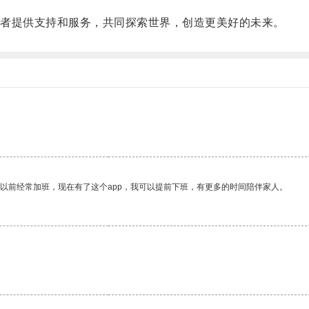
者提供支持和服务，共同探索世界，创造更美好的未来。
我以前经常加班，现在有了这个app，我可以提前下班，有更多的时间陪伴家人。