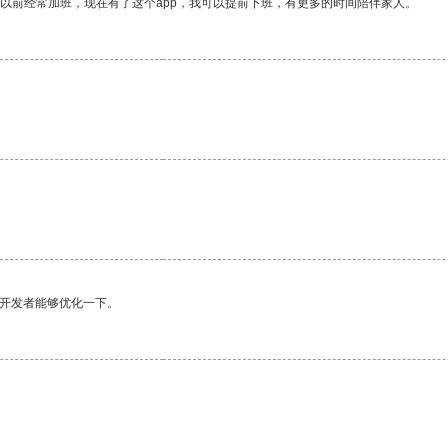
我以前经常加班，现在有了这个app，我可以提前下班，有更多的时间陪伴家人。
望开发者能够优化一下。