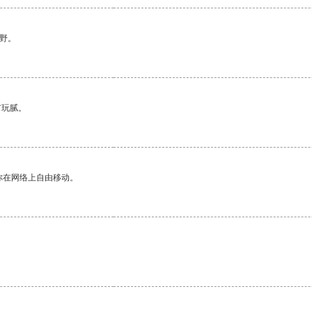
野。
有玩腻。
你在网络上自由移动。