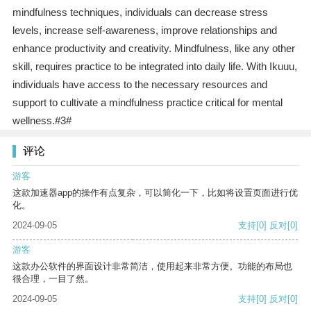
mindfulness techniques, individuals can decrease stress
levels, increase self-awareness, improve relationships and
enhance productivity and creativity. Mindfulness, like any other
skill, requires practice to be integrated into daily life. With Ikuuu,
individuals have access to the necessary resources and
support to cultivate a mindfulness practice critical for mental
wellness.#3#
评论
游客
这款加速器app的操作有点复杂，可以简化一下，比如将设置页面进行优
化。
2024-09-05
支持
[0]
反对
[0]
游客
这款办公软件的界面设计非常简洁，使用起来非常方便。功能的布局也
很合理，一目了然。
2024-09-05
支持
[0]
反对
[0]