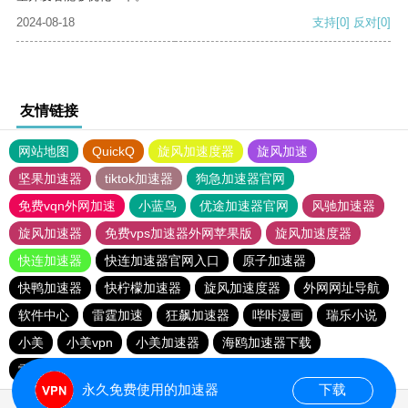
2024-08-18
支持
[0]
反对
[0]
友情链接
网站地图
QuickQ
旋风加速度器
旋风加速
坚果加速器
tiktok加速器
狗急加速器官网
免费vqn外网加速
小蓝鸟
优途加速器官网
风驰加速器
旋风加速器
免费vps加速器外网苹果版
旋风加速度器
快连加速器
快连加速器官网入口
原子加速器
快鸭加速器
快柠檬加速器
旋风加速度器
外网网址导航
软件中心
雷霆加速
狂飙加速器
哔咔漫画
瑞乐小说
小美
小美vpn
小美加速器
海鸥加速器下载
雷霆加速版ins
雷霆加速下载
海鸥加速度
雷霆加速
永久免费使用的加速器
下载