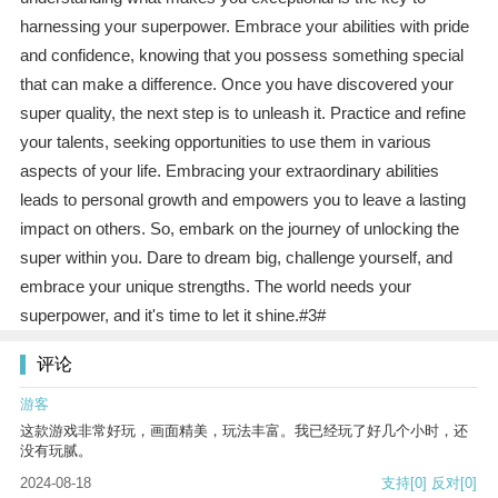
harnessing your superpower. Embrace your abilities with pride
and confidence, knowing that you possess something special
that can make a difference. Once you have discovered your
super quality, the next step is to unleash it. Practice and refine
your talents, seeking opportunities to use them in various
aspects of your life. Embracing your extraordinary abilities
leads to personal growth and empowers you to leave a lasting
impact on others. So, embark on the journey of unlocking the
super within you. Dare to dream big, challenge yourself, and
embrace your unique strengths. The world needs your
superpower, and it's time to let it shine.#3#
评论
游客
这款游戏非常好玩，画面精美，玩法丰富。我已经玩了好几个小时，还
没有玩腻。
2024-08-18
支持
[0]
反对
[0]