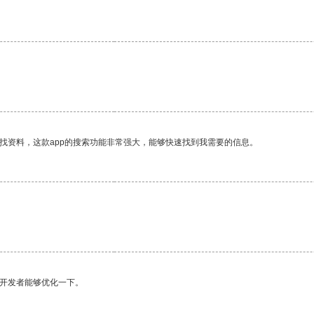
找资料，这款app的搜索功能非常强大，能够快速找到我需要的信息。
望开发者能够优化一下。