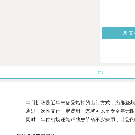
安
简介
年付机场是近年来备受热捧的出行方式，为那些频
通过一次性支付一定费用，您就可以享受全年无限次
同时，年付机场还能帮助您节省不少费用，让您的