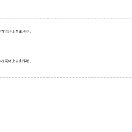
。
你在网络上自由移动。
你在网络上自由移动。