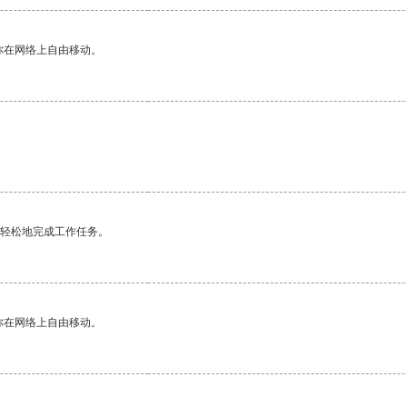
你在网络上自由移动。
更轻松地完成工作任务。
你在网络上自由移动。