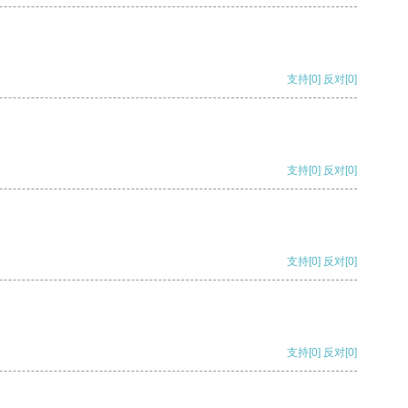
支持
[0]
反对
[0]
支持
[0]
反对
[0]
支持
[0]
反对
[0]
支持
[0]
反对
[0]