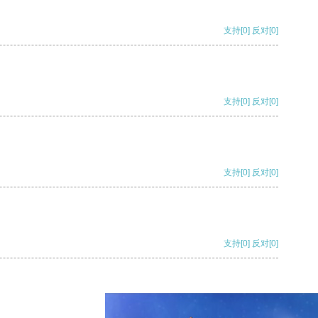
支持
[0]
反对
[0]
支持
[0]
反对
[0]
支持
[0]
反对
[0]
支持
[0]
反对
[0]
支持
[0]
反对
[0]