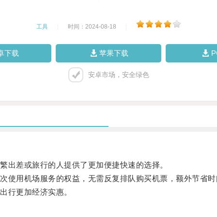
工具
|
时间：2024-08-18
|
卓下载
苹果下载
安卓市场，安全绿色
繁出差或旅行的人提供了更加便捷快速的选择。
使用机场服务的权益，无需反复排队购买机票，额外节省时
出行更加经济实惠。