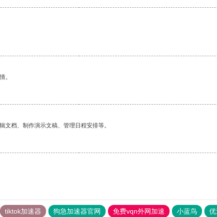
情。
编辑文档、制作演示文稿、管理日程安排等。
tiktok加速器
狗急加速器官网
免费vqn外网加速
小蓝鸟
优