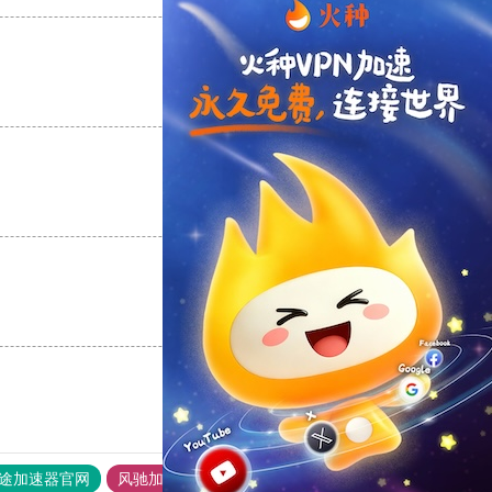
支持
[0]
反对
[0]
支持
[0]
反对
[0]
支持
[0]
反对
[0]
途加速器官网
风驰加速器
旋风加速器