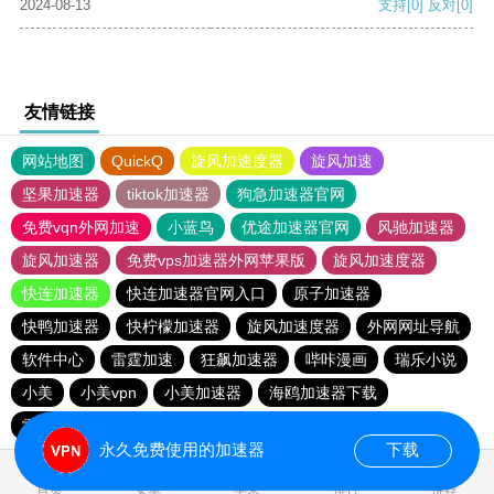
2024-08-13
支持
[0]
反对
[0]
友情链接
网站地图
QuickQ
旋风加速度器
旋风加速
坚果加速器
tiktok加速器
狗急加速器官网
免费vqn外网加速
小蓝鸟
优途加速器官网
风驰加速器
旋风加速器
免费vps加速器外网苹果版
旋风加速度器
快连加速器
快连加速器官网入口
原子加速器
快鸭加速器
快柠檬加速器
旋风加速度器
外网网址导航
软件中心
雷霆加速
狂飙加速器
哔咔漫画
瑞乐小说
小美
小美vpn
小美加速器
海鸥加速器下载
雷霆加速版ins
雷霆加速下载
海鸥加速度
雷霆加速
永久免费使用的加速器
下载
0.015128s
首页
安卓
苹果
排行
推荐