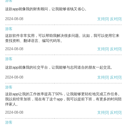
游客
这款app就像我的财务顾问，让我能够省钱又省心。
2024-08-08
支持
[0]
反对
[0]
游客
这款软件非常实用，可以帮助我解决很多问题。比如，我可以使用它来
查找资料、翻译语言、编写代码等。
2024-08-08
支持
[0]
反对
[0]
游客
这款app就像我的社交平台，让我能够与志同道合的朋友一起交流。
2024-08-08
支持
[0]
反对
[0]
游客
这款app让我的工作效率提高了50%，让我能够更轻松地完成工作任务。
我以前经常加班，现在有了这个app，我可以提前下班，有更多的时间陪
伴家人。
2024-08-08
支持
[0]
反对
[0]
游客