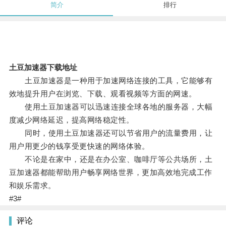
简介
排行
土豆加速器下载地址
土豆加速器是一种用于加速网络连接的工具，它能够有
效地提升用户在浏览、下载、观看视频等方面的网速。
使用土豆加速器可以迅速连接全球各地的服务器，大幅
度减少网络延迟，提高网络稳定性。
同时，使用土豆加速器还可以节省用户的流量费用，让
用户用更少的钱享受更快速的网络体验。
不论是在家中，还是在办公室、咖啡厅等公共场所，土
豆加速器都能帮助用户畅享网络世界，更加高效地完成工作
和娱乐需求。
#3#
评论