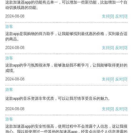
这款加速器app的功能有点单一，可以增加一些新功能，比如增加一个自
动切换线路的功能。
2024-08-08
支持
[0]
反对
[0]
游客
这款app是我购物的得力助手，让我能够找到最优惠的价格，买到最合适
的商品。
2024-08-08
支持
[0]
反对
[0]
游客
这款app的学习氛围很浓厚，能够激励我不断学习，让我能够取得更好的
成绩。
2024-08-08
支持
[0]
反对
[0]
游客
这款app的音乐资源非常优质，可以让我尽情享受音乐的魅力。
2024-08-08
支持
[0]
反对
[0]
游客
这款加速器app的安全性很高，使用过程中不会泄露个人信息，这让我很
放心。我以前使用过一些其他的加速器app，经常会出现个人信息泄露的