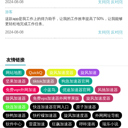
2024-08-08
支持
[0]
反对
[0]
游客
这款app是我工作上的得力助手，让我的工作效率提高了50%，让我能够
更轻松地完成工作任务。
2024-08-08
支持
[0]
反对
[0]
友情链接
网站地图
QuickQ
旋风加速度器
旋风加速
坚果加速器
tiktok加速器
狗急加速器官网
免费vqn外网加速
小蓝鸟
优途加速器官网
风驰加速器
旋风加速器
免费vps加速器外网苹果版
旋风加速度器
快连加速器
快连加速器官网入口
原子加速器
快鸭加速器
快柠檬加速器
旋风加速度器
外网网址导航
软件中心
雷霆加速
狂飙加速器
哔咔漫画
瑞乐小说