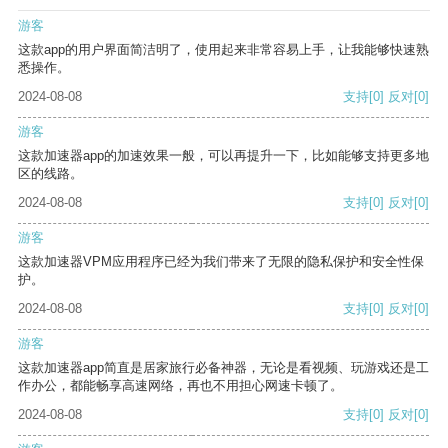
游客
这款app的用户界面简洁明了，使用起来非常容易上手，让我能够快速熟
悉操作。
2024-08-08
支持
[0]
反对
[0]
游客
这款加速器app的加速效果一般，可以再提升一下，比如能够支持更多地
区的线路。
2024-08-08
支持
[0]
反对
[0]
游客
这款加速器VPM应用程序已经为我们带来了无限的隐私保护和安全性保
护。
2024-08-08
支持
[0]
反对
[0]
游客
这款加速器app简直是居家旅行必备神器，无论是看视频、玩游戏还是工
作办公，都能畅享高速网络，再也不用担心网速卡顿了。
2024-08-08
支持
[0]
反对
[0]