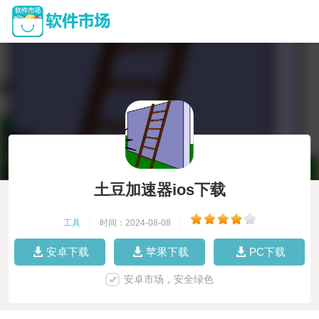
土豆加速器ios下载
工具
|
时间：2024-08-08
|
安卓下载
苹果下载
PC下载
安卓市场，安全绿色